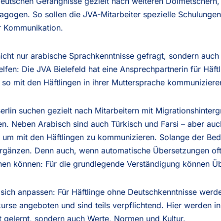
e deutschen Gefängnisse gezielt nach weiteren Dolmetschern
agogen. So sollen die JVA-Mitarbeiter spezielle Schulungen
er Kommunikation.
 nicht nur arabische Sprachkenntnisse gefragt, sondern auc
lfen: Die JVA Bielefeld hat eine Ansprechpartnerin für Häf
 so mit den Häftlingen in ihrer Muttersprache kommuniziere
erlin suchen gezielt nach Mitarbeitern mit Migrationshinterg
. Neben Arabisch sind auch Türkisch und Farsi – aber auc
n, um mit den Häftlingen zu kommunizieren. Solange der Bed
 ergänzen. Denn auch, wenn automatische Übersetzungen oft
ennen können: Für die grundlegende Verständigung können 
en sich anpassen: Für Häftlinge ohne Deutschkenntnisse we
rse angeboten und sind teils verpflichtend. Hier werden in
t gelernt, sondern auch Werte, Normen und Kultur.