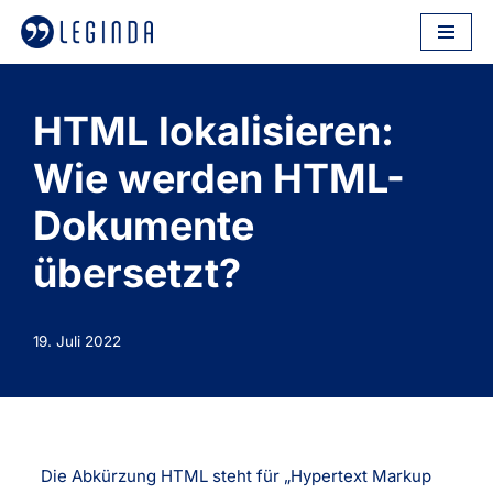
Zum
Inhalt
springen
HTML lokalisieren:
Wie werden HTML-
Dokumente
übersetzt?
19. Juli 2022
Die Abkürzung HTML steht für „Hypertext Markup