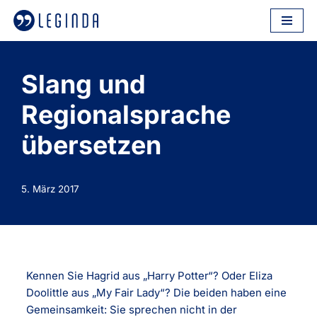
Zum
Inhalt
springen
Slang und
Regionalsprache
übersetzen
5. März 2017
Kennen Sie Hagrid aus „Harry Potter“? Oder Eliza
Doolittle aus „My Fair Lady“? Die beiden haben eine
Gemeinsamkeit: Sie sprechen nicht in der