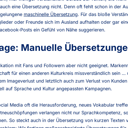
auch eine Übersetzung nicht. Denn oft fehlt schon in der A
e gelungene
maschinelle Übersetzung
. Für das bloße Verstän
lieder oder Freunde sich im Ausland aufhalten oder gar ei
acebook-Posts ein Gefühl von Nähe suggerieren.
mage: Manuelle Übersetzung
ikation mit Fans und Followern aber nicht geeignet. Marke
chaft für einen anderen Kulturkreis missverständlich sein …
nem Imageverlust und letztlich auch zum Verlust von Kunden 
uell auf Sprache und Kultur angepassten Kampagnen.
cial Media oft die Herausforderung, neues Vokabular treffe
tneuschöpfungen verlangen nicht nur Sprachkompetenz, son
en. So steckt auch in der Übersetzung von kurzen Texten vie
roblem: Wir fertigen
maßgeschneiderte Übersetzungen
für 