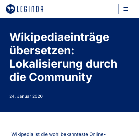
Zum
Inhalt
springen
Wikipediaeinträge
übersetzen:
Lokalisierung durch
die Community
24. Januar 2020
Wikipedia ist die wohl bekannteste Online-