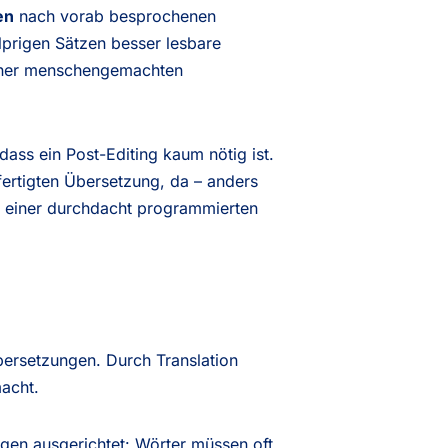
en
nach vorab besprochenen
lprigen Sätzen besser lesbare
 einer menschengemachten
ss ein Post-Editing kaum nötig ist.
fertigten Übersetzung, da – anders
n einer durchdacht programmierten
bersetzungen. Durch Translation
acht.
ngen ausgerichtet: Wörter müssen oft