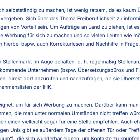
ich selbstständig zu machen, ist wenig ratsam, da es kaum 
vergeben. Sich über das Thema Freiberuflichkeit zu informi
en von Vorteil sein. Um Aufträge an Land zu ziehen, ist es h
e Werbung für sich zu machen und so vielen Leuten wie mög
hierbei bspw. auch Korrekturlesen und Nachhilfe in Frage.
en Stellenmarkt im Auge behalten, d. h. regelmäßig Stellena
ge kommende Unternehmen (bspw. Übersetzungsbüros und Fi
n, direkt dort anzurufen und nachzufragen, ob sie Übersetz
nehmenslisten der IHK.
eeignet, um für sich Werbung zu machen. Darüber kann ma
men, die man unter normalen Umständen nicht treffen würd
 einen vielleicht sogar für eine Stelle empfehlen. Auch e
gen Unis gibt es außerdem Tage der offenen Tür oder Treff
udium“), die sich wunderbar eignen, um Kontakte zu knüpfen